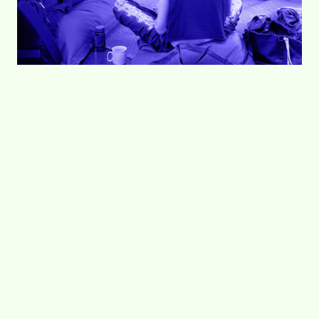
Text & Bild
20.06.2025
Wir haben in diesem Semester im Rahmen von
FORM IT einen Workshop initiiert, diese
Erfahrungen wollen wir mit euch teilen. In dem
Workshop sind ein paar Ideen und Projekt
entstanden, die wir ausstellen werden.