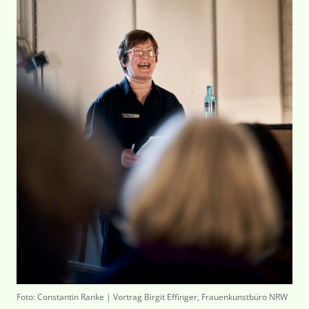
Foto: Constantin Ranke | Vortrag Birgit Effinger, Frauenkunstbüro NRW