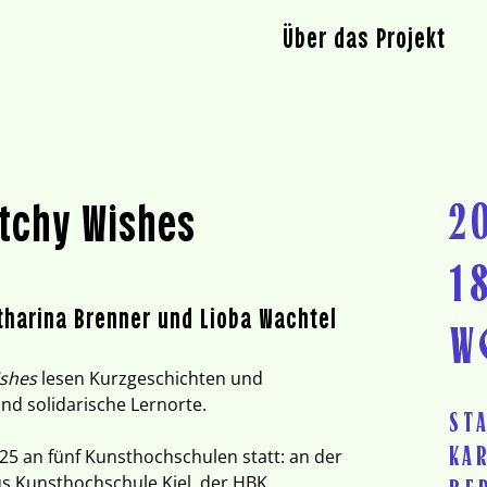
Über das Projekt
2
tchy Wishes
1
tharina Brenner und Lioba Wachtel
W
ishes
lesen Kurzgeschichten und
nd solidarische Lernorte.
ST
KA
5 an fünf Kunsthochschulen statt: an der
s Kunsthochschule Kiel, der HBK